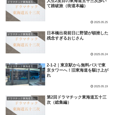
人生2度目の東海道五十三次歩い
ドラマチック東海道五十三次
て踏破旅（街道本編）
2025.05.25
日本橋出発前日に野望が頓挫した
ドラマチック東海道五十三次
残念すぎるおじさん
2025.05.24
2-1-2｜東京駅から無料バスで東
ドラマチック東海道五十三次
京タワーへ！旧東海道を駆け上が
れ
2025.05.19
第2回ドラマチック東海道五十三
ドラマチック東海道五十三次
次（総集編）