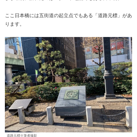
ここ日本橋には五街道の起立点でもある「道路元標」があ
ります。
道路元標※筆者撮影